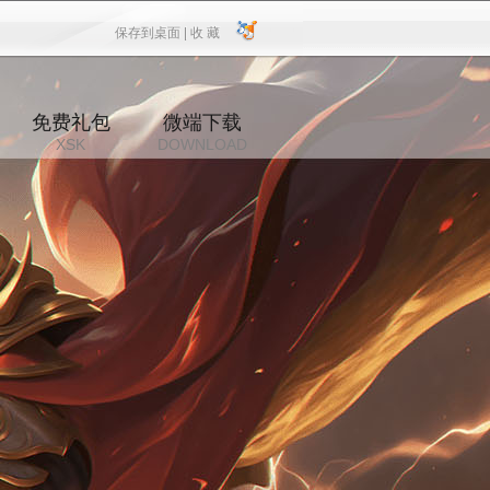
保存到桌面 |
收 藏
保存到桌面
|
收 藏
免费礼包
微端下载
XSK
DOWNLOAD