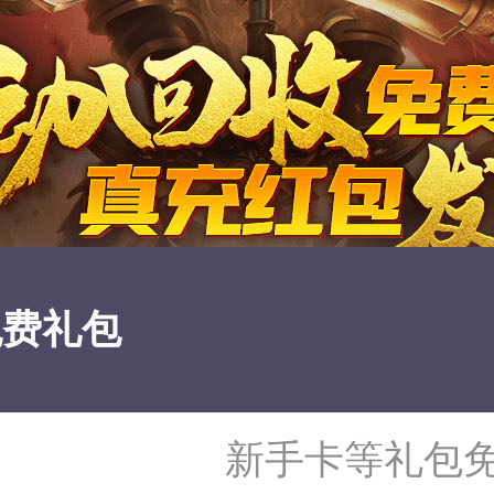
免费礼包
新手卡等礼包