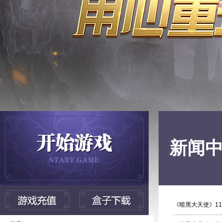
新闻
《暗黑大天使》1